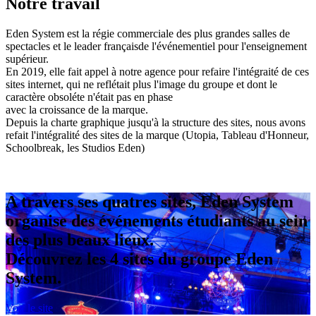
Notre travail
Eden System est la régie commerciale des plus grandes salles de
spectacles et le leader françaisde l'événementiel pour l'enseignement
supérieur.
En 2019, elle fait appel à notre agence pour refaire l'intégraité de ces
sites internet, qui ne reflétait plus l'image du groupe et dont le
caractère obsoléte n'était pas en phase
avec la croissance de la marque.
Depuis la charte graphique jusqu'à la structure des sites, nous avons
refait l'intégralité des sites de la marque (Utopia, Tableau d'Honneur,
Schoolbreak, les Studios Eden)
A travers ses quatres sites, Eden System
organise des événements étudiants au sein
des plus beaux lieux.
Découvrez les 4 sites du groupe Eden
System.
Voir le site