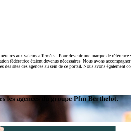
éraires aux valeurs affirmées . Pour devenir une marque de référence s
tion fédératrice étaient devenus nécessaires. Nous avons accompagner l'
bles des sites des agences au sein de ce portail. Nous avons également co
tes les agences du groupe Pfm Berthelot.