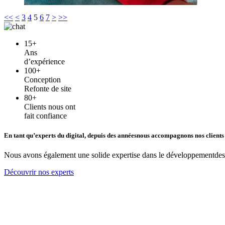
<<
<
3
4
5
6
7
>
>>
15+
Ans
d’expérience
100+
Conception
Refonte de site
80+
Clients nous ont
fait confiance
En tant qu’experts du digital, depuis des années
nous accompagnons nos clients 
Nous avons également une solide expertise dans le développement
des
Découvrir nos experts