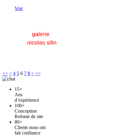
Voir
<<
<
4
5
6
7
8
>
>>
15+
Ans
d’expérience
100+
Conception
Refonte de site
80+
Clients nous ont
fait confiance