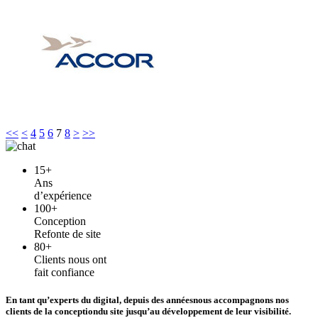
<<
<
4
5
6
7
8
>
>>
15+
Ans
d’expérience
100+
Conception
Refonte de site
80+
Clients nous ont
fait confiance
En tant qu’experts du digital, depuis des années
nous accompagnons nos
clients de la conception
du site jusqu’au développement de leur visibilité.